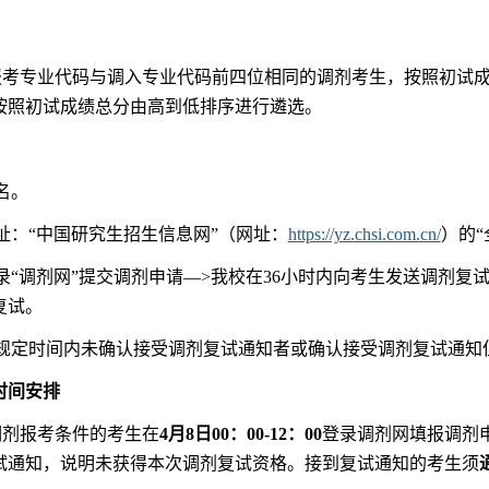
报考专业代码与调入专业代码前四位相同的调剂考生，按照初试
按照初试成绩总分由高到低排序进行遴选。
名。
址：“中国研究生招生信息网”（网址：
https://yz.chsi.com.cn/
）的
录“调剂网”提交调剂申请—>我校在36小时内向考生发送调剂复
复试。
校规定时间内未确认接受调剂复试通知者或确认接受调剂复试通知
时间安排
调剂报考条件的考生在
4
月
8
日
00
：
00-12
：
00
登录调剂网填报调剂
试通知，说明未获得本次调剂复试资格。接到复试通知的考生须