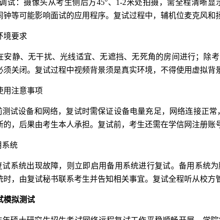
位调试：摄像头从考生侧后方45°、1-2米处拍摄，需全程清
闹钟等可能影响面试的应用程序。复试过程中，辅机位麦克风和
环境要求
在安静、无干扰、光线适宜、无遮挡、无死角的房间进行；除考
必须关闭。复试过程中视频背景须是真实环境，不得使用虚拟背
使用注意事项
前测试设备和网络，复试时需保证设备电量充足，网络连接正常，
断的，后果由考生本人承担。复试前，考生还需在学信网注册账号
用系统
复试系统出现故障，则立即启用备用系统进行复试。备用系统为
统时，由复试秘书联系考生并告知相关事宜。复试全程听从校方
试模拟测试