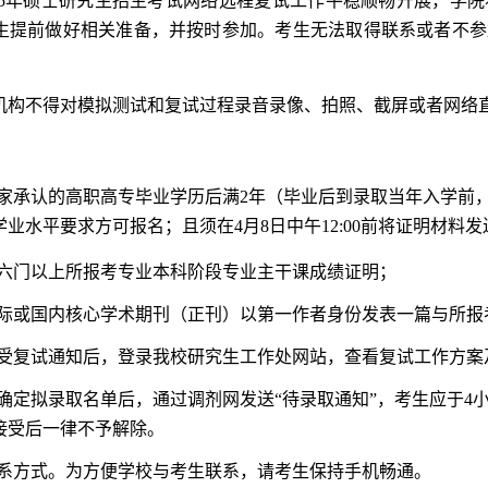
025年硕士研究生招生考试网络远程复试工作平稳顺畅开展，学
生提前做好相关准备，并按时参加。考生无法取得联系或者不参
机构不得对模拟测试和复试过程录音录像、拍照、截屏或者网络
国家承认的高职高专毕业学历后满2年（毕业后到录取当年入学前
业水平要求方可报名；且须在4月8日中午12:00前将证明材料
供六门以上所报考专业本科阶段专业主干课成绩证明；
国际或国内核心学术期刊（正刊）以第一作者身份发表一篇与所报
接受复试通知后，登录我校研究生工作处网站，查看复试工作方案
在确定拟录取名单后，通过调剂网发送“待录取通知”，考生应于
接受后一律不予解除。
联系方式。为方便学校与考生联系，请考生保持手机畅通。