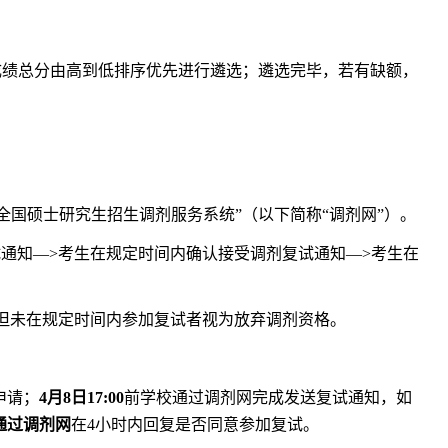
成绩总分由高到低排序优先进行遴选；遴选完毕，若有缺额，
“全国硕士研究生招生调剂服务系统”（以下简称“调剂网”）。
试通知—>考生在规定时间内确认接受调剂复试通知—>考生在
但未在规定时间内参加复试者视为放弃调剂资格。
申请；
4
月
8
日
17:00
前学校通过调剂网完成发送复试通知，如
通过调剂网
在4小时内回复是否同意参加复试。