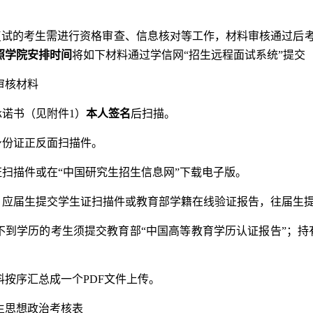
复试的考生需进行资格审查、信息核对等工作，材料审核通过后
照学院安排时间
将如下材料通过学信网“招生远程面试系统”提交（https://
审核材料
承诺书（见附件1）
本人签名
后扫描。
身份证正反面扫描件。
证扫描件或在“中国研究生招生信息网”下载电子版。
明：应届生提交学生证扫描件或教育部学籍在线验证报告，往届生
不到学历的考生须提交教育部“中国高等教育学历认证报告”；持
料按序汇总成一个PDF文件上传。
生思想政治考核表