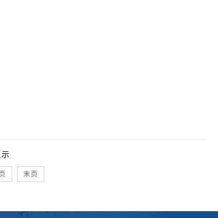
显示
页
末页