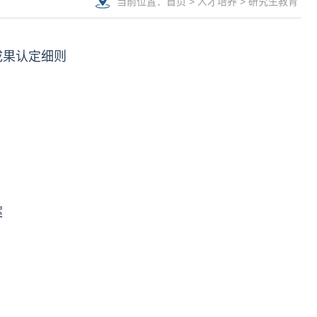
当前位置：
首页
>
人才培养
>
研究生教育
成果认定细则
案