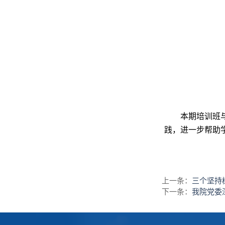
本期培训班
践，进一步帮助
上一条：
三个坚持
下一条：
我院党委