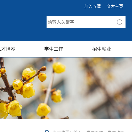
加入收藏
交大主页
人才培养
学生工作
招生就业