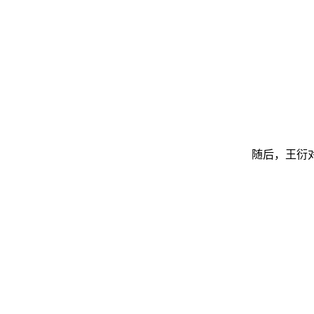
随后，王衍