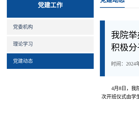
党建动态
党建工作
党委机构
我院举
理论学习
积极分
党建动态
时间：2024年0
4月8日，我
次开班仪式由学