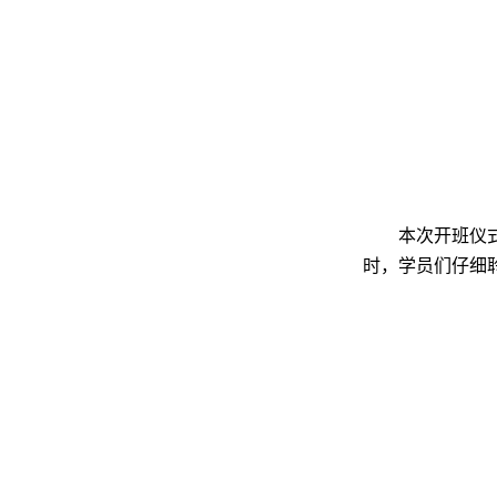
本次开班仪
时，学员们仔细