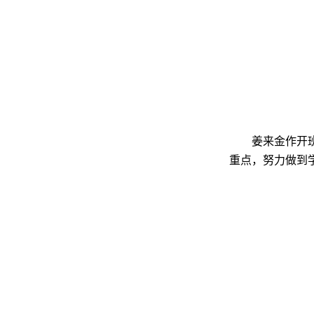
姜来金作开
重点，努力做到